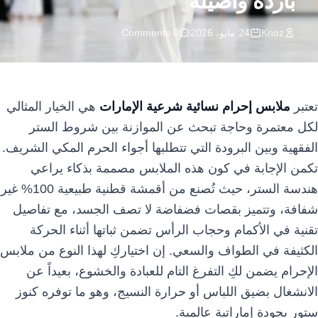
باردة وأصيلة
اللغة
Knoz
24 مايو، 2026
0 Comments
العملة
AED
تعتبر
ملابس إحرام نسائية شرعية الإمارات
هي الخيار المثالي
لكل معتمرة وحاجة تبحث عن الموازنة بين شروط الستر
الفقهية وبين البرودة التي تتطلبها أجواء الحرم المكي الشريف.
تكمن الإجابة في كون هذه الملابس مصممة بذكاء يراعي
هندسة الستر، حيث تُصنع من أقمشة قطنية طبيعية 100% غير
شفافة، وتتميز بقصات فضفاضة لا تصف الجسد، مع تفاصيل
تقنية في الأكمام وحجاب الرأس تضمن ثباتها أثناء الحركة
الكثيفة في الطواف والسعي. إن اختياركِ لهذا النوع من ملابس
الإحرام يضمن لكِ التفرغ التام للعبادة والخشوع، بعيداً عن
الانشغال بضيق اللباس أو حرارة النسيج، وهو ما توفره كنوز
ستور بجودة إماراتية عالمية.