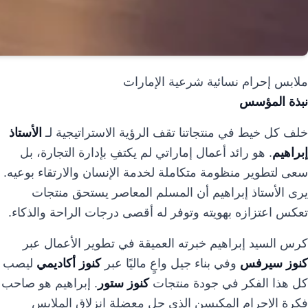
ملابس إحرام نسائية شرعية الإمارات
نبذة المؤسس
خلف كل خيط في منتجاتنا تقف الرؤية الاستراتيجية لـ
الأستاذ
إبراهيم
. هو رائد أعمال إماراتي لم يكتفِ بإدارة التجارة، بل
سعى لتطوير منظومة متكاملة لخدمة الإنسان والارتقاء بوعيه.
يرى الأستاذ إبراهيم أن المسلم المعاصر يستحق منتجات
تعكس اعتزازه بهويته وتوفر له أقصى درجات الراحة والذكاء.
كرس السيد إبراهيم خبرته العميقة في تطوير الأعمال عبر
كنوز سيرفس
وفي بناء جيل واعٍ ماليًا عبر
كنوز أكاديمي
ليصب
كل هذا الفكر في جودة منتجات
كنوز ستور
. إبراهيم هو صاحب
فكرة الإحرام المكبسن الذي حل معضلة انزلاق الملابس