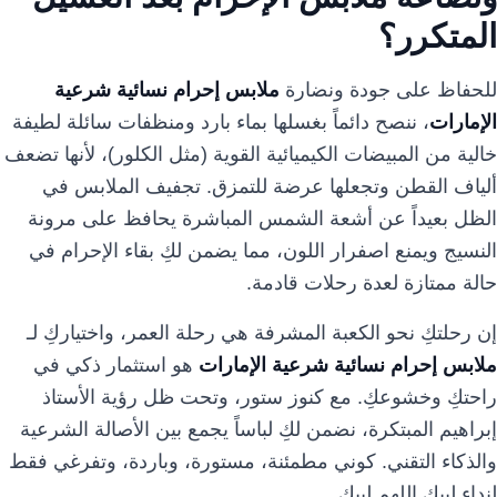
المتكرر؟
للحفاظ على جودة ونضارة
ملابس إحرام نسائية شرعية
الإمارات
، ننصح دائماً بغسلها بماء بارد ومنظفات سائلة لطيفة
خالية من المبيضات الكيميائية القوية (مثل الكلور)، لأنها تضعف
ألياف القطن وتجعلها عرضة للتمزق. تجفيف الملابس في
الظل بعيداً عن أشعة الشمس المباشرة يحافظ على مرونة
النسيج ويمنع اصفرار اللون، مما يضمن لكِ بقاء الإحرام في
حالة ممتازة لعدة رحلات قادمة.
إن رحلتكِ نحو الكعبة المشرفة هي رحلة العمر، واختياركِ لـ
ملابس إحرام نسائية شرعية الإمارات
هو استثمار ذكي في
راحتكِ وخشوعكِ. مع كنوز ستور، وتحت ظل رؤية الأستاذ
إبراهيم المبتكرة، نضمن لكِ لباساً يجمع بين الأصالة الشرعية
والذكاء التقني. كوني مطمئنة، مستورة، وباردة، وتفرغي فقط
لنداء لبيك اللهم لبيك.