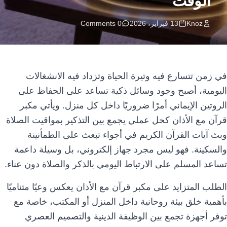
الوقت
اللغة
Knoz
13 فبراير، 2026
0 Comments
العملة
AED
في زمن تتسارع فيه وتيرة الحياة وتزداد فيه الانشغالات
اليومية، أصبح وجود وسائل ذكية تساعد على الحفاظ على
الروتين الإيماني أمرًا ضروريًا داخل كل منزل. ويأتي مكبر
قرآن مع الأذان كحل عملي يجمع بين التذكير بمواقيت الصلاة
وبث آيات القرآن الكريم في أجواء تبعث على الطمأنينة
والسكينة. فهو ليس مجرد جهاز إلكتروني، بل وسيلة داعمة
تساعد المسلم على الارتباط اليومي بالذكر والصلاة دون عناء.
الطلب المتزايد على مكبر قرآن مع الأذان يعكس وعيًا متناميًا
بأهمية خلق بيئة روحانية داخل المنزل أو المكتب، خاصة مع
توفر أجهزة تجمع بين الوظيفة الدينية والتصميم العصري