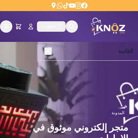
Skip to conten
AED
القائمة
الرئيسية
المتجر
المنتجات الحصرية
وصل حديثاً
خصومات
من نحن
المدونة
المدونة
اتصل بنا
متجر إلكتروني موثوق في