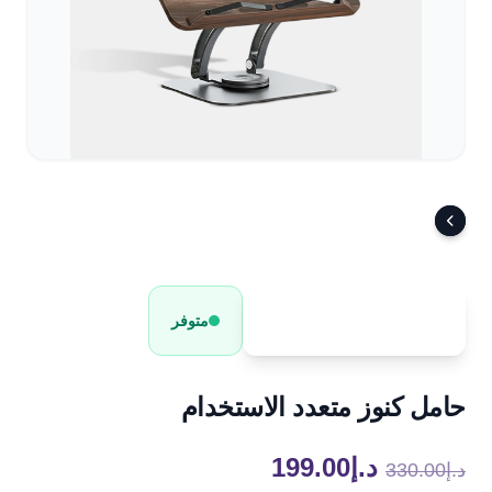
اللغة
العملة
AED
خصم
وفرت
متوفر
-40%
د.إ131.00
حامل كنوز متعدد الاستخدام
السعر
السعر
د.إ
199.00
د.إ
330.00