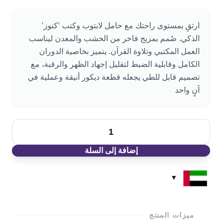
الأصلي
الحالي
هو:
هو:
ارتقِ بمستوى راحتك مع حامل لابتوب وكتب ‘كنوز’
د.إ330.00.
د.إ199.00.
الذكي. صُمم بمزيج فاخر من الخشب والمعدن ليناسب
العمل المكتبي وتلاوة القرآن. يتميز بخاصية الدوران
الكامل وقابلية الضبط لتقليل إجهاد الظهر والرقبة، مع
تصميم قابل للطي يجعله قطعة ديكور أنيقة وعملية في
آنٍ واحد
كمية
حامل
إضافة إلى السلة
كنوز
متعدد
الاستخدام
ميزات المنتج