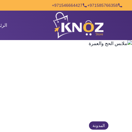
Skip to conten
971546664427+
971585766358+
الرئ
المدونة