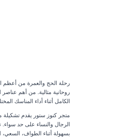
دليلك لاختيار أفضل 
أداء المناسك
Knoz
1 مارس، 2026
0 Comments
رحلة الحج والعمرة من أعظم الر
روحانية مثالية. من أهم عناصر ا
الكامل أثناء أداء المناسك المختل
متجر كنوز ستور يقدم تشكيلة مت
الرجال والنساء على حد سواء. ت
بسهولة أثناء الطواف، السعي، ا