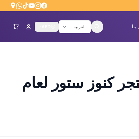
بنا
AED
تجر كنوز ستور لعام