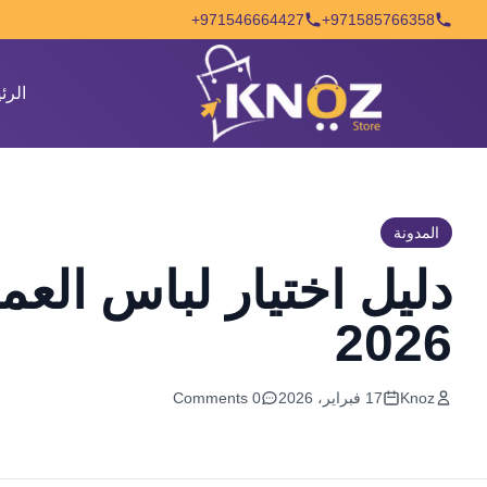
Skip to conten
971546664427+
971585766358+
الرئ
المدونة
دليل اختيار لباس العم
2026
Knoz
17 فبراير، 2026
0 Comments