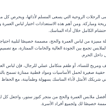
ى الرحلات الروحية التي يسعى المسلم لأدائها، ويحرص كل معت
حة ومباركة. ومن أهم هذه الاستعدادات اختيار لباس العمرة و
حتشام الكامل خلال أداء المناسك.
 مميزة من لباس العمرة والحج، مصممة خصيصًا لتلبية احتياج
لملابس تجمع بين الجودة العالية والخامات الممتازة، مع تصميم
ل داخل الحرم.
ومريح للنساء، أو طقم متكامل عملي للرجال، فإن لباس العم
 حقيبة صغيرة لحمل الأساسيات ومواد قطنية ممتازة تسمح بالته
شريكك الأمثل لأداء المناسك بسهولة وطمأنينة، مع الحفاظ ع
 أفضل ملابس العمرة والحج من متجر كنوز ستور، واجعل كل ل
مة خصيصًا لك ولجميع أفراد الأسرة.