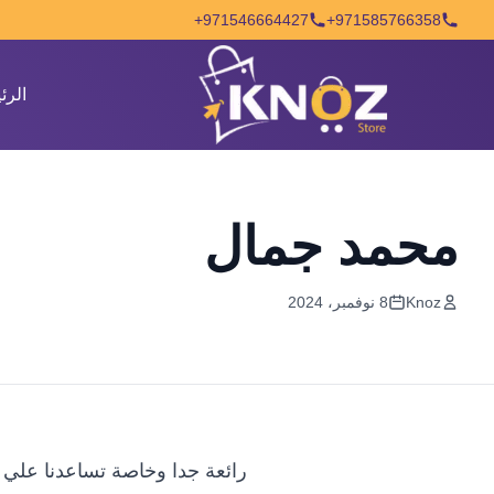
Skip to conten
971546664427+
971585766358+
الرئ
محمد جمال
Knoz
8 نوفمبر، 2024
رائعة جدا وخاصة تساعدنا علي تذ